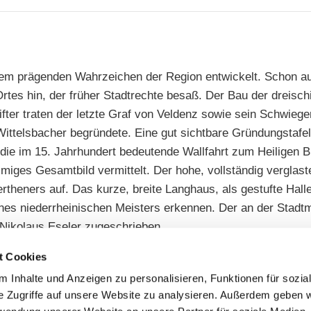
inem prägenden Wahrzeichen der Region entwickelt. Schon a
tes hin, der früher Stadtrechte besaß. Der Bau der dreischi
fter traten der letzte Graf von Veldenz sowie sein Schwieg
ittelsbacher begründete. Eine gut sichtbare Gründungstafel
die im 15. Jahrhundert bedeutende Wallfahrt zum Heiligen Bl
iges Gesamtbild vermittelt. Der hohe, vollständig verglast
theners auf. Das kurze, breite Langhaus, als gestufte Halle
ines niederrheinischen Meisters erkennen. Der an der Stadt
Nikolaus Eseler zugeschrieben.
t Cookies
 Inhalte und Anzeigen zu personalisieren, Funktionen für sozia
e Zugriffe auf unsere Website zu analysieren. Außerdem geben w