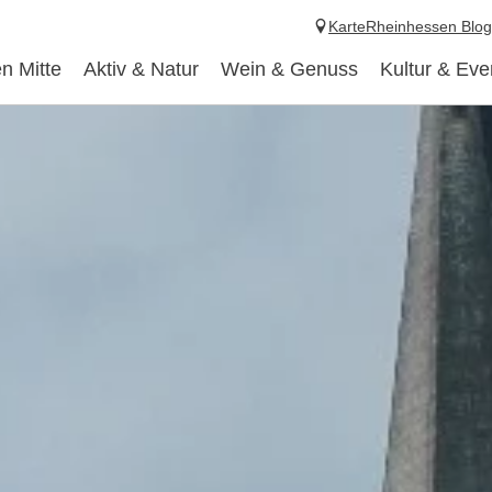
Karte
Rheinhessen Blog
n Mitte
Aktiv & Natur
Wein & Genuss
Kultur & Eve