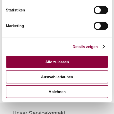
Statistiken
Marketing
auf Karte anzeigen
Details zeigen
Kontaktinformationen:
Alle zulassen
Touristik Center Rheinhessen Mitte
Bahnhofstraße 21
55286
Wörrstadt
Auswahl erlauben
Tel:
06732 951 969 0
E-Mail:
info@tourismusgmbh.de
Ablehnen
Unser Servicekontakt: