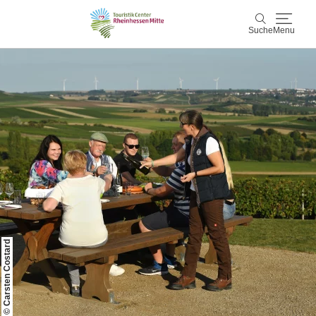
Suche
Menu
Rheinhessen Mitte
Suche
Aktiv & Natur
Wein & Genuss
Kultur & Events
Service & Unterkünfte
© Carsten Costard
Karte
Karte
Rheinhessen Blog