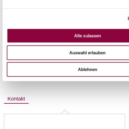
Fotografie des Karteneigentümers (Fotografie kann
ein Passbild oder sonstiges ausgeschnittenes Foto
sein).
Für Auskünfte steht das Schwimmbadpersonal unter
Alle zulassen
Telefon 06732 8148 oder die Verwaltung des
Eigenbetriebes unter Telefon 06732 601-2161 gerne
Auswahl erlauben
zur Verfügung.
Wir wünschen allen Badegästen einen angenehmen
Ablehnen
Aufenthalt im Neubornbad Wörrstadt.
Kontakt