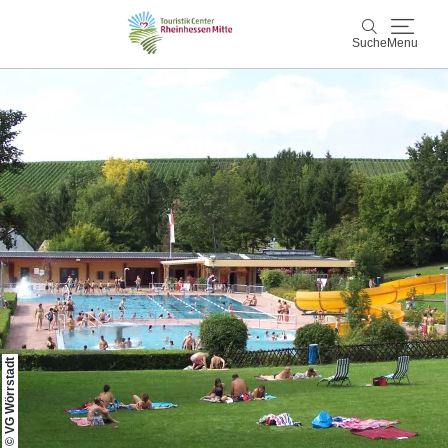
Suche
Menu
Rheinhessen Mitte
Suche
Aktiv & Natur
Wein & Genuss
Kultur & Events
Service & Unterkünfte
© VG Wörrstadt
Karte
Karte
Rheinhessen Blog