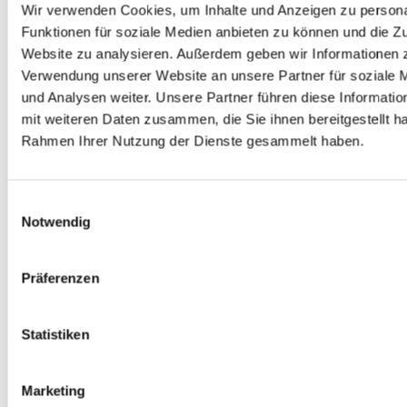
Wir verwenden Cookies, um Inhalte und Anzeigen zu persona
das Neubornbad i.H.v. 25 %/Person.
Funktionen für soziale Medien anbieten zu können und die Zu
Website zu analysieren. Außerdem geben wir Informationen z
Die Berechtigung zum Erwerb von Familienkarten ist
Verwendung unserer Website an unsere Partner für soziale
wie folgt nachzuweisen:
und Analysen weiter. Unsere Partner führen diese Informati
mit weiteren Daten zusammen, die Sie ihnen bereitgestellt ha
Haushaltsbescheinigung des Einwohnermeldeamtes
Rahmen Ihrer Nutzung der Dienste gesammelt haben.
(wird für diesen Zweck vom Einwohnermeldeamt –
Bürgerbüro – der Verbandsgemeinde kostenlos
abgegeben) oder
Einwilligungsauswahl
Notwendig
Vorlage von Ausweisen der Familienangehörigen, für
die eine Familienkarte ausgestellt werden soll
Präferenzen
Fotos der zum Eintritt berechtigten
Familienmitglieder (Fotografie kann ein Passbild oder
Statistiken
sonstiges ausgeschnittenes Foto sein).
Saisonkarte:
Marketing