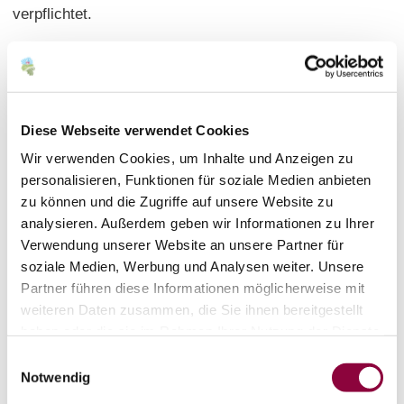
verpflichtet.
Haftungshinweis Veranstaltungskalender
Für die Richtigkeit der Tourismus GmbH "Im Herzen
Rheinhessens" gemeldeten Veranstaltungen
übernehmen wir keine Haftung. Es handelt sich um
Diese Webseite verwendet Cookies
externe Veranstalter. Eine Prüfung auf Vollständigkeit
Wir verwenden Cookies, um Inhalte und Anzeigen zu
und Richtigkeit der Informationen erfolgt durch die
personalisieren, Funktionen für soziale Medien anbieten
Tourismus GmbH "Im Herzen Rheinhessens" nicht. Die
zu können und die Zugriffe auf unsere Website zu
Tourismus GmbH "Im Herzen Rheinhessens" leistet
analysieren. Außerdem geben wir Informationen zu Ihrer
Verwendung unserer Website an unsere Partner für
keine Gewähr und haftet nicht für die von Dritten
soziale Medien, Werbung und Analysen weiter. Unsere
bereitgestellten Informationen. Alle Veranstalter sind
Partner führen diese Informationen möglicherweise mit
verpflichtet, sämtliche Angaben wahrheitsgemäß nach
weiteren Daten zusammen, die Sie ihnen bereitgestellt
bestem Wissen und Gewissen zu leisten. Auch für
haben oder die sie im Rahmen Ihrer Nutzung der Dienste
kurzfristig abgesagte oder verschobene
gesammelt haben.
Einwilligungsauswahl
Veranstaltungen übernimmt die Tourismus GmbH "Im
Notwendig
Herzen Rheinhessens" keine Haftung. Wird zu der