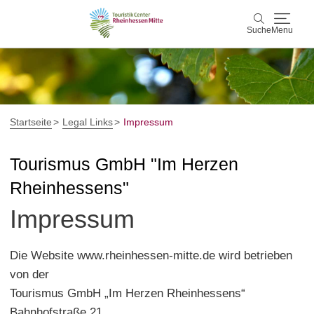
Suche
Menu
Rheinhessen Mitte
Suche
Aktiv & Natur
Startseite
Legal Links
Impressum
Wein & Genuss
Tourismus GmbH "Im Herzen
Rheinhessens"
Kultur & Events
Impressum
Service & Unterkünfte
Die Website www.rheinhessen-mitte.de wird betrieben
Karte
von der
Karte
Rheinhessen Blog
Tourismus GmbH „Im Herzen Rheinhessens“
Bahnhofstraße 21