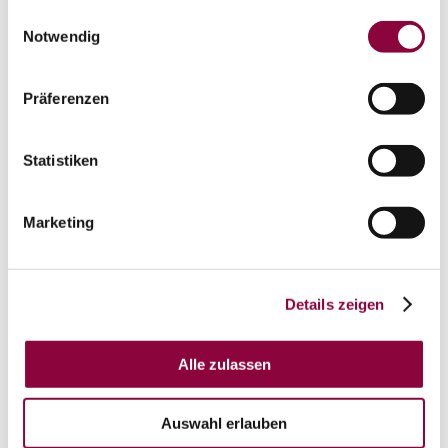
gesammelt haben.
Einwilligungsauswahl
Notwendig
Präferenzen
Statistiken
Marketing
Details zeigen
auf Karte anzeigen
Alle zulassen
Kontaktinformationen:
Auswahl erlauben