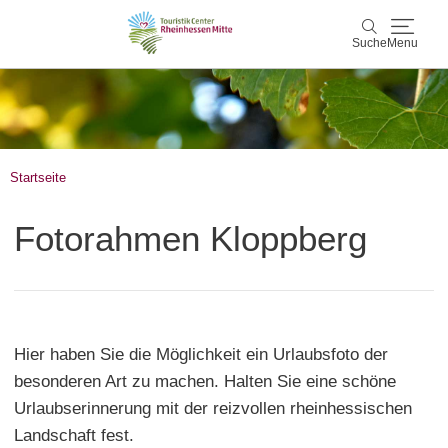
Suche
Menu
Rheinhessen Mitte
Suche
Aktiv & Natur
Startseite
Wein & Genuss
Fotorahmen Kloppberg
Kultur & Events
Service & Unterkünfte
Hier haben Sie die Möglichkeit ein Urlaubsfoto der
Karte
besonderen Art zu machen. Halten Sie eine schöne
Urlaubserinnerung mit der reizvollen rheinhessischen
Karte
Rheinhessen Blog
Landschaft fest.