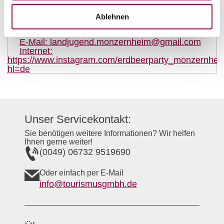
Landjugend Monzernheim
Töpferstr. 20
Ablehnen
55234
Monzernheim
E-Mail:
landjugend.monzernheim@gmail.com
Internet:
https://www.instagram.com/erdbeerparty_monzernhei
hl=de
Unser Servicekontakt:
Sie benötigen weitere Informationen? Wir helfen
Ihnen gerne weiter!
(0049) 06732 9519690
Oder einfach per E-Mail
info@tourismusgmbh.de