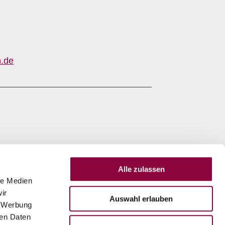
.de
Alle zulassen
le Medien
ir
Auswahl erlauben
, Werbung
ren Daten