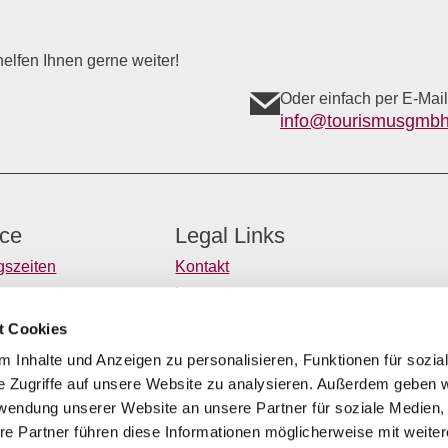
elfen Ihnen gerne weiter!
Oder einfach per E-Mail
info@tourismusgmbh
ice
Legal Links
gszeiten
Kontakt
tter
Impressum
taltungen melden
Datenschutz
t Cookies
nomiebetriebe melden
Barrierefreiheitserklärung
 Inhalte und Anzeigen zu personalisieren, Funktionen für sozia
e Zugriffe auf unsere Website zu analysieren. Außerdem geben w
e
rwendung unserer Website an unsere Partner für soziale Medien
re Partner führen diese Informationen möglicherweise mit weite