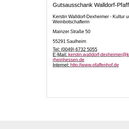
Gutsausschank Walldorf-Pfaf
Kerstin
Walldorf-Dexheimer - Kultur 
Weinbotschafterin
Mainzer Straße 50
55291
Saulheim
Tel:
(0049) 6732 5055
E-Mail:
kerstin.walldorf-dexheimer@
rheinhessen.de
Internet:
http://www.pfaffenhof.de