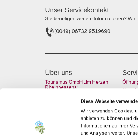
Unser Servicekontakt:
Sie benötigen weitere Informationen? Wir h
(0049) 06732 9519690
Über uns
Serv
Tourismus GmbH „Im Herzen
Öffnun
Rheinhessens“
Newsle
"Herzliches Rheinhessen" e.V.
Verans
Diese Webseite verwende
Gastro
Wir verwenden Cookies, um
Presse
anbieten zu können und di
Anreis
Informationen zu Ihrer Ve
und Analysen weiter. Unse