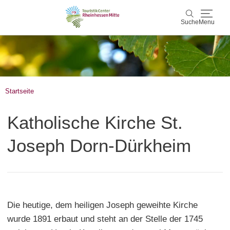
Suche
Menu
Rheinhessen Mitte
Suche
Aktiv & Natur
Startseite
Wein & Genuss
Katholische Kirche St.
Kultur & Events
Joseph Dorn-Dürkheim
Service & Unterkünfte
Karte
Die heutige, dem heiligen Joseph geweihte Kirche
Karte
Rheinhessen Blog
wurde 1891 erbaut und steht an der Stelle der 1745