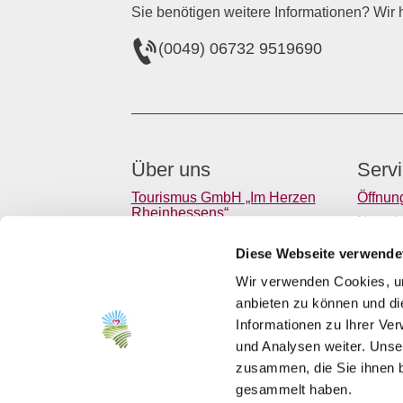
Sie benötigen weitere Informationen? Wir h
(0049) 06732 9519690
Über uns
Serv
Tourismus GmbH „Im Herzen
Öffnun
Rheinhessens“
Newsle
"Herzliches Rheinhessen" e.V.
Verans
Diese Webseite verwende
Gastro
Wir verwenden Cookies, um
Presse
anbieten zu können und di
Anreis
Informationen zu Ihrer Ve
und Analysen weiter. Unse
zusammen, die Sie ihnen b
gesammelt haben.