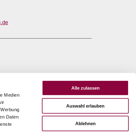
.de
Alle zulassen
le Medien
ir
Auswahl erlauben
, Werbung
ren Daten
Ablehnen
ienste