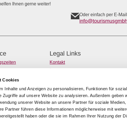
elfen Ihnen gerne weiter!
Oder einfach per E-Mail
info@tourismusgmbh
ice
Legal Links
gszeiten
Kontakt
tter
Impressum
taltungen melden
Datenschutz
t Cookies
nomiebetriebe melden
Barrierefreiheitserklärung
 Inhalte und Anzeigen zu personalisieren, Funktionen für sozia
e Zugriffe auf unsere Website zu analysieren. Außerdem geben w
e
rwendung unserer Website an unsere Partner für soziale Medien
re Partner führen diese Informationen möglicherweise mit weite
ereitgestellt haben oder die sie im Rahmen Ihrer Nutzung der D