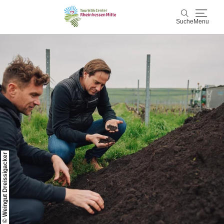
Suche
Menu
Rheinhessen Mitte
Suche
Aktiv & Natur
Wein & Genuss
Kultur & Events
© Weingut Dreissigacker
Service & Unterkünfte
Karte
Karte
Rheinhessen Blog