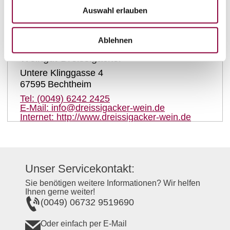
auf Karte anzeigen
Auswahl erlauben
Kontaktinformationen:
Ablehnen
Weingut Dreissigacker
Untere Klinggasse 4
67595
Bechtheim
Tel:
(0049) 6242 2425
E-Mail:
info@dreissigacker-wein.de
Internet:
http://www.dreissigacker-wein.de
Unser Servicekontakt:
Sie benötigen weitere Informationen? Wir helfen
Ihnen gerne weiter!
(0049) 06732 9519690
Oder einfach per E-Mail