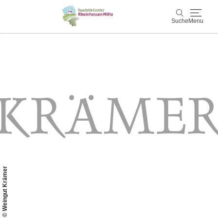
Suche
Menu
Rheinhessen Mitte
Suche
Aktiv & Natur
Wein & Genuss
Kultur & Events
Service & Unterkünfte
© Weingut Krämer
Karte
Karte
Rheinhessen Blog