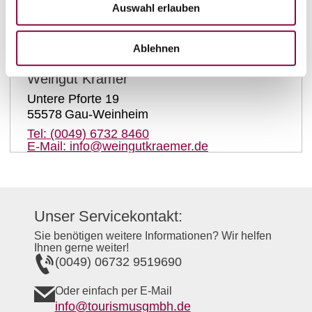
auf Karte anzeigen
Auswahl erlauben
Ablehnen
Kontaktinformationen:
Weingut Krämer
Untere Pforte 19
55578
Gau-Weinheim
Tel:
(0049) 6732 8460
E-Mail:
info@weingutkraemer.de
Unser Servicekontakt:
Sie benötigen weitere Informationen? Wir helfen
Ihnen gerne weiter!
(0049) 06732 9519690
Oder einfach per E-Mail
info@tourismusgmbh.de