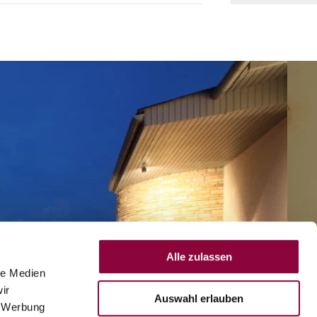
Alle zulassen
le Medien
ir
Auswahl erlauben
, Werbung