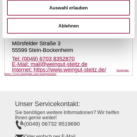
auf Karte anzeigen
Auswahl erlauben
Kontaktinformationen:
Ablehnen
Weingut Steitz
Mörsfelder Straße 3
55599
Stein-Bockenheim
Tel:
(0049) 6703 8352870
E-Mail:
mail@weingut-steitz.de
Internet:
https://www.weingut-steitz.de/
Instagram:
https://www.instagram.com/weingutsteitz/
Unser Servicekontakt:
Sie benötigen weitere Informationen? Wir helfen
Ihnen gerne weiter!
(0049) 06732 9519690
Oder einfach per E-Mail