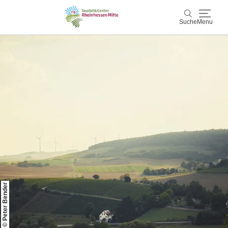
Suche
Menu
Rheinhessen Mitte
Suche
Aktiv & Natur
Wein & Genuss
Kultur & Events
Service & Unterkünfte
© Peter Bender
Karte
Karte
Rheinhessen Blog