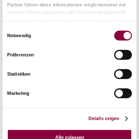
Partner führen diese Informationen möglicherweise mit
weiteren Daten zusammen, die Sie ihnen bereitgestellt
haben oder die sie im Rahmen Ihrer Nutzung der Dienste
Kontakt
gesammelt haben.
Einwilligungsauswahl
Notwendig
Präferenzen
Statistiken
Marketing
Details zeigen
Alle zulassen