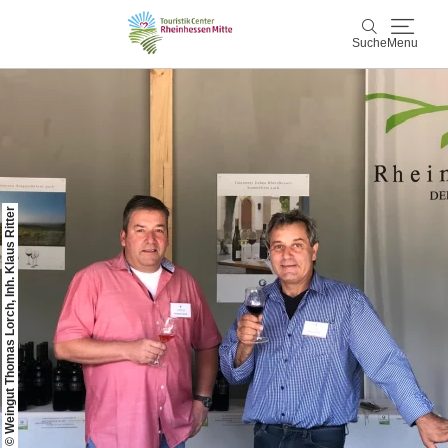
Suche
Menu
Rheinhessen Mitte
Suche
Aktiv & Natur
© Weingut Thomas Lorch, Inh. Klaus Ritter
Wein & Genuss
Kultur & Events
Service & Unterkünfte
Karte
Karte
Rheinhessen Blog