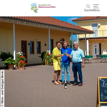
Suche
Menu
Rheinhessen Mitte
Suche
Aktiv & Natur
Wein & Genuss
Kultur & Events
© Wein- und Sektgut Menk
Service & Unterkünfte
Karte
Karte
Rheinhessen Blog