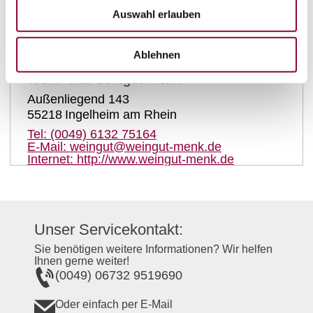
auf Karte anzeigen
Auswahl erlauben
Kontaktinformationen:
Ablehnen
Wein- und Sektgut Menk
Außenliegend 143
55218
Ingelheim am Rhein
Tel:
(0049) 6132 75164
E-Mail:
weingut@weingut-menk.de
Internet:
http://www.weingut-menk.de
Unser Servicekontakt:
Sie benötigen weitere Informationen? Wir helfen
Ihnen gerne weiter!
(0049) 06732 9519690
Oder einfach per E-Mail