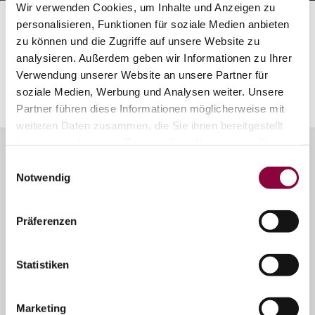
Wir verwenden Cookies, um Inhalte und Anzeigen zu
Startseite
Rheinhessen Mitte
Sehenswertes
personalisieren, Funktionen für soziale Medien anbieten
Der Schiefster Turm der Welt
zu können und die Zugriffe auf unsere Website zu
analysieren. Außerdem geben wir Informationen zu Ihrer
Anreise und Parken
Verwendung unserer Website an unsere Partner für
soziale Medien, Werbung und Analysen weiter. Unsere
Partner führen diese Informationen möglicherweise mit
weiteren Daten zusammen, die Sie ihnen bereitgestellt
haben oder die sie im Rahmen Ihrer Nutzung der Dienste
Unser Servicekontakt:
gesammelt haben.
Einwilligungsauswahl
Sie benötigen weitere Informationen? Wir helfen
Notwendig
Ihnen gerne weiter!
(0049) 06732 9519690
Präferenzen
Oder einfach per E-Mail
info@tourismusgmbh.de
Statistiken
Über uns
Marketing