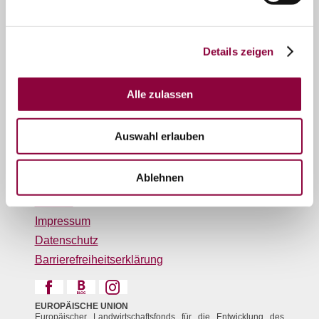
Tourismus GmbH „Im Herzen Rheinhessens“
"Herzliches Rheinhessen" e.V.
Service
Details zeigen
Öffnungszeiten
Newsletter
Alle zulassen
Veranstaltungen melden
Gastronomiebetriebe melden
Auswahl erlauben
Presse
Anreise
Legal Links
Ablehnen
Kontakt
Impressum
Datenschutz
Barrierefreiheitserklärung
EUROPÄISCHE UNION
Europäischer Landwirtschaftsfonds für die Entwicklung des