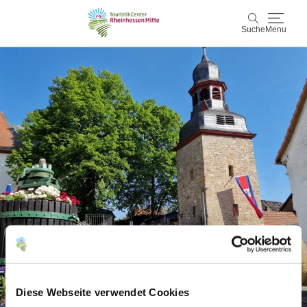
Suche
Menu
Rheinhessen Mitte
Suche
Aktiv & Natur
Wein & Genuss
Kultur & Events
Service & Unterkünfte
Karte
Karte
Rheinhessen Blog
Diese Webseite verwendet Cookies