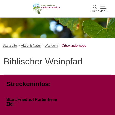
Suche
Menu
Rheinhessen Mitte
Suche
Aktiv & Natur
Startseite
Aktiv & Natur
Wandern
Ortswanderwege
Wein & Genuss
Biblischer Weinpfad
Kultur & Events
Service & Unterkünfte
Streckeninfos:
Karte
Start:
Friedhof Partenheim
Ziel:
Karte
Rheinhessen Blog