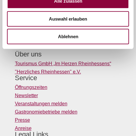
Alle zulassen
Ihnen gerne weiter!
(0049) 06732 9519690
Auswahl erlauben
Oder einfach per E-Mail
info@tourismusgmbh.de
Ablehnen
Über uns
Tourismus GmbH „Im Herzen Rheinhessens“
"Herzliches Rheinhessen" e.V.
Service
Öffnungszeiten
Newsletter
Veranstaltungen melden
Gastronomiebetriebe melden
Presse
Anreise
Legal Links