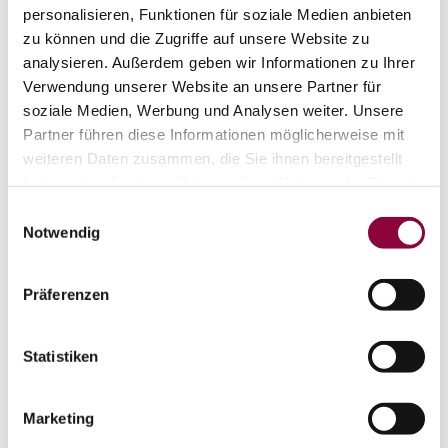
personalisieren, Funktionen für soziale Medien anbieten
zu können und die Zugriffe auf unsere Website zu
analysieren. Außerdem geben wir Informationen zu Ihrer
Verwendung unserer Website an unsere Partner für
soziale Medien, Werbung und Analysen weiter. Unsere
Partner führen diese Informationen möglicherweise mit
weiteren Daten zusammen, die Sie ihnen bereitgestellt
haben oder die sie im Rahmen Ihrer Nutzung der Dienste
gesammelt haben.
Einwilligungsauswahl
Notwendig
WEITERE TERMINE
Präferenzen
VERANSTALTUNGSORT
KONTAKT
Statistiken
WEITERE INFOS & DOWNLOADS
Marketing