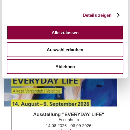
Weitere Veranstaltungen in der Nähe
Details zeigen
Alle zulassen
meh
Auswahl erlauben
Ablehnen
Ausstellung "EVERYDAY LIFE"
Essenheim
14.08.2026 - 06.09.2026