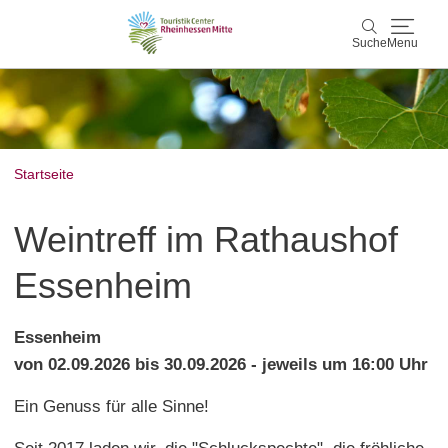
Suche
Menu
Rheinhessen Mitte
Suche
Aktiv & Natur
Startseite
Wein & Genuss
Weintreff im Rathaushof
Kultur & Events
Essenheim
Service & Unterkünfte
Essenheim
von 02.09.2026 bis 30.09.2026 - jeweils um 16:00 Uhr
Karte
Ein Genuss für alle Sinne!
Karte
Rheinhessen Blog