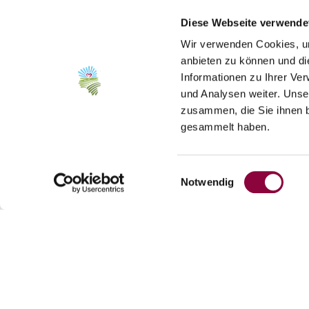
Diese Webseite verwende
Treffpunkt:
GAU-WEINHEIM, Parkplatz Dor
Dauer:
ca. 1 Stunden
Wir verwenden Cookies, um
anbieten zu können und di
Teilnehmer:
ab 4 Personen
Informationen zu Ihrer Ve
Kosten:
12,00€/Pers. | bei 4 Personen
und Analysen weiter. Unse
Je nach Personenzahl gelten unterschiedlic
zusammen, die Sie ihnen b
gesammelt haben.
Zusätzlich können Sie noch weitere Lei
Einwilligungsauswahl
Notwendig
Kontakt
Kontaktinformationen:
Britta Dörrschuck