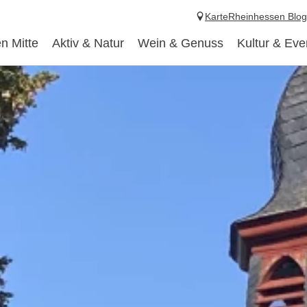
Karte
Rheinhessen Blog
n Mitte
Aktiv & Natur
Wein & Genuss
Kultur & Eve