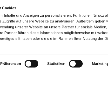
t Cookies
fgemeinschaftshaus, Hochstraße
 Inhalte und Anzeigen zu personalisieren, Funktionen für sozia
e Zugriffe auf unsere Website zu analysieren. Außerdem geben w
rwendung unserer Website an unsere Partner für soziale Medien
re Partner führen diese Informationen möglicherweise mit weite
he Preise - Preise auf Anfrage!
ereitgestellt haben oder die sie im Rahmen Ihrer Nutzung der D
stungen gegen Aufpreis dazu buchen:
Getränke, Imbiss, K
Präferenzen
Statistiken
Marketin