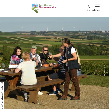
Suche
Menu
Rheinhessen Mitte
Suche
Aktiv & Natur
Wein & Genuss
Kultur & Events
Service & Unterkünfte
© Carsten Costard
Karte
Karte
Rheinhessen Blog