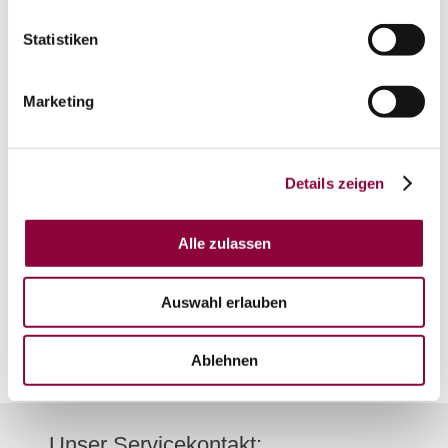
Statistiken
Marketing
auf Karte anzeigen
Details zeigen
Kontaktinformationen:
Alle zulassen
Touristik Center Rheinhessen Mitte
Bahnhofstraße 21
55286
Wörrstadt
Auswahl erlauben
Tel:
06732 951 969 0
E-Mail:
info@tourismusgmbh.de
Ablehnen
Unser Servicekontakt: