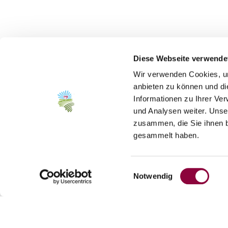
Kontakt
Diese Webseite verwende
Wir verwenden Cookies, um
anbieten zu können und di
Kontaktinformationen:
Informationen zu Ihrer Ve
und Analysen weiter. Unse
Touristik Center Rheinhessen 
zusammen, die Sie ihnen b
Bahnhofstraße 21
gesammelt haben.
55286
Wörrstadt
Tel:
06732 951 969 0
Einwilligungsauswahl
E-Mail:
info@tourismusgmbh.de
Notwendig