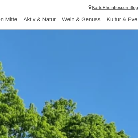
Karte
Rheinhessen Blog
n Mitte
Aktiv & Natur
Wein & Genuss
Kultur & Eve