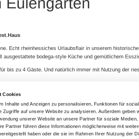
 Eulengarten
est.Haus
e. Echt rheinhessiches Urlaubsflair in unserem historisch
l ausgestattete bodega-style Küche und gemütlichem Ess
 bis zu 4 Gäste. Und natürlich immer mit Nutzung der ries
ekt für eine traumhafte Auszeit. In der historischen, denkmal
t Cookies
00 m² terrassiertem Garten- und Hofgrundstück.
 Inhalte und Anzeigen zu personalisieren, Funktionen für sozia
e Zugriffe auf unsere Website zu analysieren. Außerdem geben w
rwendung unserer Website an unsere Partner für soziale Medien
re Partner führen diese Informationen möglicherweise mit weite
ereitgestellt haben oder die sie im Rahmen Ihrer Nutzung der D