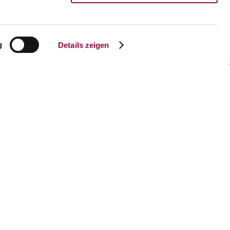
of Wörrstadt (5 km mit PKW) in direkter
g
Details zeigen
und Nacht berechnet.
Bilder anzeigen
Weniger Bilder anzeigen