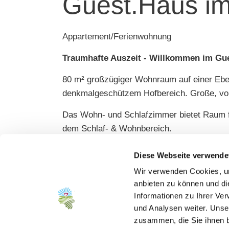
Guest.Haus im
Appartement/Ferienwohnung
Traumhafte Auszeit - Willkommen im Gu
80 m² großzügiger Wohnraum auf einer Eben
denkmalgeschützem Hofbereich. Große, vol
Das Wohn- und Schlafzimmer bietet Raum für
dem Schlaf- & Wohnbereich.
Diese stilvolle Unterkunft eignet sich perf
Diese Webseite verwende
das renovierte Bauernhaus inmitten von 30
Wir verwenden Cookies, um
anbieten zu können und di
Touren & Ausflüge nach
Informationen zu Ihrer Ve
- Alzey (18 km)
und Analysen weiter. Unse
- Ingelheim (19 km)
zusammen, die Sie ihnen b
- Mainz (30 km)