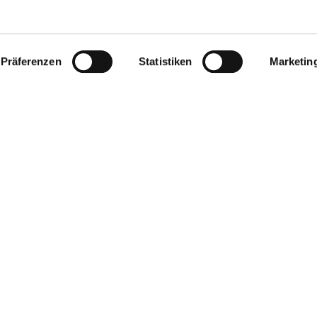
t City (65 km) sind u.a. auch ab dem nächstgelegenen Bahnh
Präferenzen
Statistiken
Marketin
g von E-Bikes und Fahhrädern auf Anfrage möglich.
 Einheit/Nacht.
en Schlaf- und Wohnzimmer) werden mit 30 Euro pro Person 
 und Handtücher inklusive) betragen einmalig 30 Euro.
Weitere 