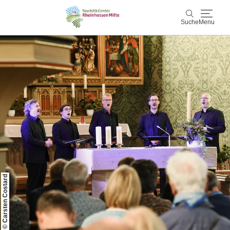
Suche
Menu
Rheinhessen Mitte
Suche
Aktiv & Natur
Wein & Genuss
Kultur & Events
Service & Unterkünfte
© Carsten Costard
Karte
Karte
Rheinhessen Blog