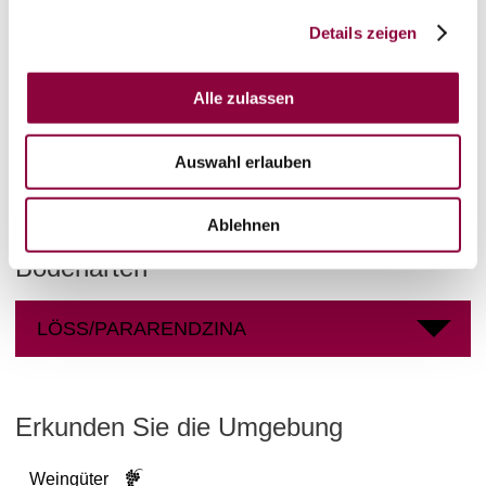
Alsheim
Meereshöhe:
90-165 m
Details zeigen
Nierstein
Bereich:
Alle zulassen
Rheinblick
Region:
Frühmesse
Einzellage:
Auswahl erlauben
Alsheim
Gemarkung:
Ablehnen
Bodenarten
LÖSS/PARARENDZINA
Erkunden Sie die Umgebung
Weingüter