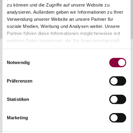
zu können und die Zugriffe auf unsere Website zu
analysieren. Außerdem geben wir Informationen zu Ihrer
Verwendung unserer Website an unsere Partner für
soziale Medien, Werbung und Analysen weiter. Unsere
Partner führen diese Informationen möglicherweise mit
weiteren Daten zusammen, die Sie ihnen bereitgestellt
Exposition:
Süd bis Ost
haben oder die sie im Rahmen Ihrer Nutzung der Dienste
gesammelt haben.
Einwilligungsauswahl
Notwendig
Präferenzen
Statistiken
Marketing
Rebfläche:
205 Hektar
Gemeinde: