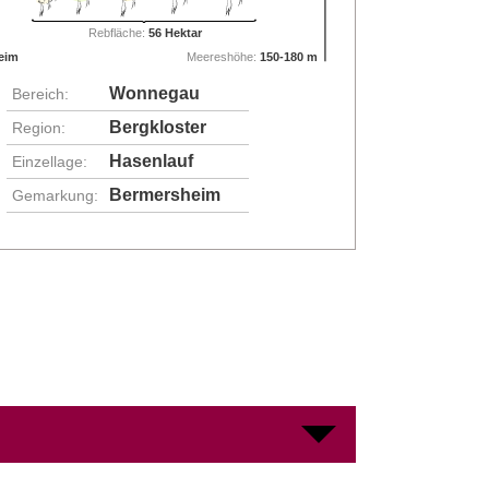
Rebfläche:
56 Hektar
eim
Meereshöhe:
150-180 m
Wonnegau
Bereich:
Bergkloster
Region:
Hasenlauf
Einzellage:
Bermersheim
Gemarkung: