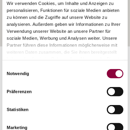
Wir verwenden Cookies, um Inhalte und Anzeigen zu
personalisieren, Funktionen für soziale Medien anbieten
zu können und die Zugriffe auf unsere Website zu
analysieren. Außerdem geben wir Informationen zu Ihrer
Verwendung unserer Website an unsere Partner für
soziale Medien, Werbung und Analysen weiter. Unsere
Partner führen diese Informationen möglicherweise mit
weiteren Daten zusammen, die Sie ihnen bereitgestellt
Exposition:
Nordost bis Südost drehend
haben oder die sie im Rahmen Ihrer Nutzung der Dienste
gesammelt haben.
Einwilligungsauswahl
Notwendig
Präferenzen
Statistiken
Marketing