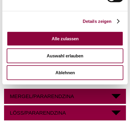
Rebfläche:
29 Hektar
Gemeinde:
Bermersheim vor der Höhe
Meereshöhe:
170-230 m
Details zeigen
Bingen
Bereich:
Adelberg
Region:
Alle zulassen
Hildegardisberg
Einzellage:
Bermersheim
Gemarkung:
Auswahl erlauben
Ablehnen
Bodenarten
MERGEL/PARARENDZINA
LÖSS/PARARENDZINA