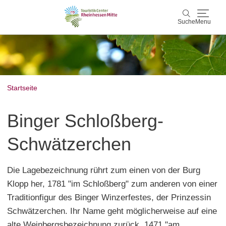
Suche
Menu
Rheinhessen Mitte
Suche
Aktiv & Natur
Startseite
Wein & Genuss
Binger Schloßberg-
Kultur & Events
Schwätzerchen
Service & Unterkünfte
Die Lagebezeichnung rührt zum einen von der Burg
Klopp her, 1781 "im Schloßberg" zum anderen von einer
Karte
Traditionfigur des Binger Winzerfestes, der Prinzessin
Karte
Rheinhessen Blog
Schwätzerchen. Ihr Name geht möglicherweise auf eine
alte Weinbergsbezeichnung zurück, 1471 "am