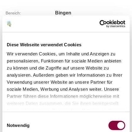
Bingen
Bereich:
St. Rochuskapelle
Region:
Schloßberg-Schwätzerchen
Einzellage:
Bingen
Gemarkung:
Diese Webseite verwendet Cookies
Wir verwenden Cookies, um Inhalte und Anzeigen zu
personalisieren, Funktionen für soziale Medien anbieten
Bodenarten
zu können und die Zugriffe auf unsere Website zu
analysieren. Außerdem geben wir Informationen zu Ihrer
Verwendung unserer Website an unsere Partner für
LÖSS/PARARENDZINA
soziale Medien, Werbung und Analysen weiter. Unsere
Partner führen diese Informationen möglicherweise mit
weiteren Daten zusammen, die Sie ihnen bereitgestellt
Erkunden Sie die Umgebung
haben oder die sie im Rahmen Ihrer Nutzung der Dienste
gesammelt haben.
Einwilligungsauswahl
Weingüter
Notwendig