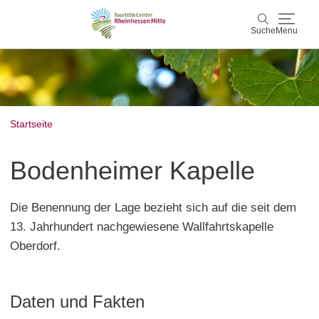
Suche
Menu
Rheinhessen Mitte
Suche
Aktiv & Natur
Startseite
Wein & Genuss
Bodenheimer Kapelle
Kultur & Events
Die Benennung der Lage bezieht sich auf die seit dem
Service & Unterkünfte
13. Jahrhundert nachgewiesene Wallfahrtskapelle
Oberdorf.
Karte
Karte
Rheinhessen Blog
Daten und Fakten