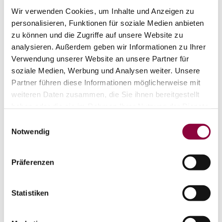
Wir verwenden Cookies, um Inhalte und Anzeigen zu
personalisieren, Funktionen für soziale Medien anbieten
zu können und die Zugriffe auf unsere Website zu
analysieren. Außerdem geben wir Informationen zu Ihrer
Verwendung unserer Website an unsere Partner für
soziale Medien, Werbung und Analysen weiter. Unsere
Partner führen diese Informationen möglicherweise mit
weiteren Daten zusammen, die Sie ihnen bereitgestellt
haben oder die sie im Rahmen Ihrer Nutzung der Dienste
gesammelt haben.
Einwilligungsauswahl
Rebfläche:
19 Hektar
Notwendig
Gemeinde:
Bodenheim
Meereshöhe:
90-120 m
Präferenzen
Nierstein
Bereich:
Sankt Alban
Region:
Statistiken
Kapelle
Einzellage:
Bodenheim
Gemarkung: