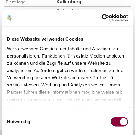
Kallenberg
Einzellage:
Bubenheim
Gemarkung:
Bodenarten
Diese Webseite verwendet Cookies
Wir verwenden Cookies, um Inhalte und Anzeigen zu
LÖSS/PARARENDZINA
personalisieren, Funktionen für soziale Medien anbieten
zu können und die Zugriffe auf unsere Website zu
analysieren. Außerdem geben wir Informationen zu Ihrer
KALKSTEIN/RENDZINA
Verwendung unserer Website an unsere Partner für
soziale Medien, Werbung und Analysen weiter. Unsere
Partner führen diese Informationen möglicherweise mit
Erkunden Sie die Umgebung
weiteren Daten zusammen, die Sie ihnen bereitgestellt
haben oder die sie im Rahmen Ihrer Nutzung der Dienste
gesammelt haben.
Weingüter
Einwilligungsauswahl
Notwendig