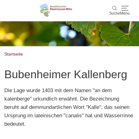
Suche
Menu
Rheinhessen Mitte
Suche
Aktiv & Natur
Startseite
Wein & Genuss
Bubenheimer Kallenberg
Kultur & Events
Die Lage wurde 1403 mit dem Namen "an dem
Service & Unterkünfte
kalenberge" urkundlich erwähnt. Die Bezeichnung
beruht auf demmundartlichen Wort "Kalle", das seinen
Karte
Ursprung im lateinischen "canalis" hat und Wasserrinne
bedeutet.
Karte
Rheinhessen Blog