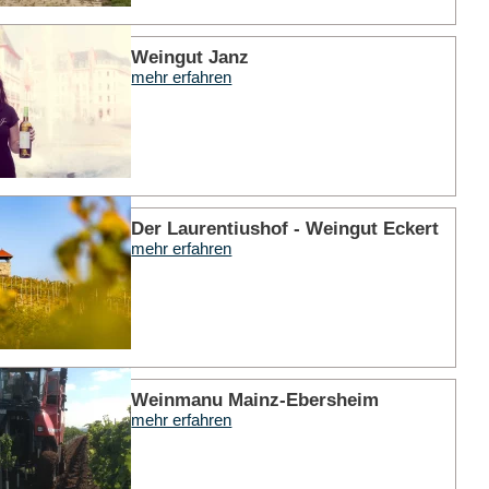
mehr er
Weingut Janz
mehr erfahren
mehr er
Der Laurentiushof - Weingut Eckert
mehr erfahren
mehr er
Weinmanu Mainz-Ebersheim
mehr erfahren