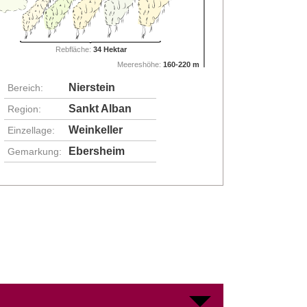
Rebfläche:
34 Hektar
Meereshöhe:
160-220 m
Nierstein
Bereich:
Sankt Alban
Region:
Weinkeller
Einzellage:
Ebersheim
Gemarkung: