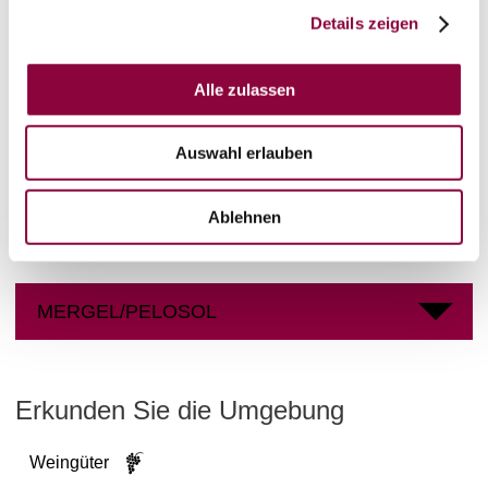
Details zeigen
Bingen
Bereich:
Adelberg
Region:
Alle zulassen
Binger Berg
Einzellage:
Flonheim
Gemarkung:
Auswahl erlauben
Ablehnen
Bodenarten
MERGEL/PELOSOL
Erkunden Sie die Umgebung
Weingüter