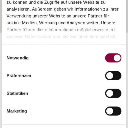
zu können und die Zugriffe auf unsere Website zu
analysieren. Außerdem geben wir Informationen zu Ihrer
Verwendung unserer Website an unsere Partner für
soziale Medien, Werbung und Analysen weiter. Unsere
Partner führen diese Informationen möglicherweise mit
weiteren Daten zusammen, die Sie ihnen bereitgestellt
Exposition:
Süd nach Nord
haben oder die sie im Rahmen Ihrer Nutzung der Dienste
gesammelt haben.
Einwilligungsauswahl
Notwendig
Präferenzen
Statistiken
Marketing
Rebfläche:
237 Hektar
Gemeinde:
Flonheim
Meereshöhe:
160-200 m