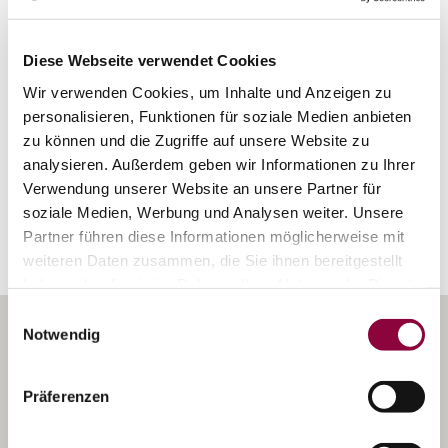
Bodenarten
Diese Webseite verwendet Cookies
Wir verwenden Cookies, um Inhalte und Anzeigen zu
LÖSS/PARARENDZINA
personalisieren, Funktionen für soziale Medien anbieten
zu können und die Zugriffe auf unsere Website zu
analysieren. Außerdem geben wir Informationen zu Ihrer
Verwendung unserer Website an unsere Partner für
Erkunden Sie die Umgebung
soziale Medien, Werbung und Analysen weiter. Unsere
Partner führen diese Informationen möglicherweise mit
Weingüter
weiteren Daten zusammen, die Sie ihnen bereitgestellt
haben oder die sie im Rahmen Ihrer Nutzung der Dienste
gesammelt haben.
Einwilligungsauswahl
Notwendig
Präferenzen