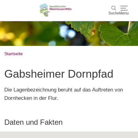
Suche
Menu
Rheinhessen Mitte
Suche
Aktiv & Natur
Startseite
Wein & Genuss
Gabsheimer Dornpfad
Kultur & Events
Die Lagenbezeichnung beruht auf das Auftreten von
Service & Unterkünfte
Dornhecken in der Flur.
Karte
Daten und Fakten
Karte
Rheinhessen Blog