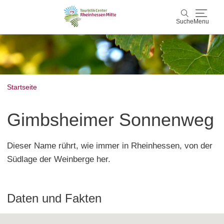
Suche
Menu
Rheinhessen Mitte
Suche
Aktiv & Natur
Startseite
Wein & Genuss
Gimbsheimer Sonnenweg
Kultur & Events
Dieser Name rührt, wie immer in Rheinhessen, von der
Service & Unterkünfte
Südlage der Weinberge her.
Karte
Daten und Fakten
Karte
Rheinhessen Blog