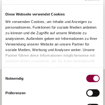
Bodenarten
Diese Webseite verwendet Cookies
Wir verwenden Cookies, um Inhalte und Anzeigen zu
SAND/RIGOSOL
personalisieren, Funktionen für soziale Medien anbieten
zu können und die Zugriffe auf unsere Website zu
analysieren. Außerdem geben wir Informationen zu Ihrer
Verwendung unserer Website an unsere Partner für
Erkunden Sie die Umgebung
soziale Medien, Werbung und Analysen weiter. Unsere
Partner führen diese Informationen möglicherweise mit
Weingüter
weiteren Daten zusammen, die Sie ihnen bereitgestellt
haben oder die sie im Rahmen Ihrer Nutzung der Dienste
gesammelt haben.
Einwilligungsauswahl
Notwendig
Präferenzen