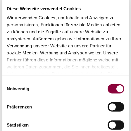
Exposition:
Ost
Diese Webseite verwendet Cookies
Wir verwenden Cookies, um Inhalte und Anzeigen zu
personalisieren, Funktionen für soziale Medien anbieten
zu können und die Zugriffe auf unsere Website zu
analysieren. Außerdem geben wir Informationen zu Ihrer
Verwendung unserer Website an unsere Partner für
soziale Medien, Werbung und Analysen weiter. Unsere
Partner führen diese Informationen möglicherweise mit
weiteren Daten zusammen, die Sie ihnen bereitgestellt
haben oder die sie im Rahmen Ihrer Nutzung der Dienste
gesammelt haben.
Rebfläche:
6 Hektar
Einwilligungsauswahl
Gemeinde:
Notwendig
Guntersblum
Meereshöhe:
160-170 m
Nierstein
Bereich:
Präferenzen
Krötenbrunnen
Region:
Sonnenberg
Einzellage:
Statistiken