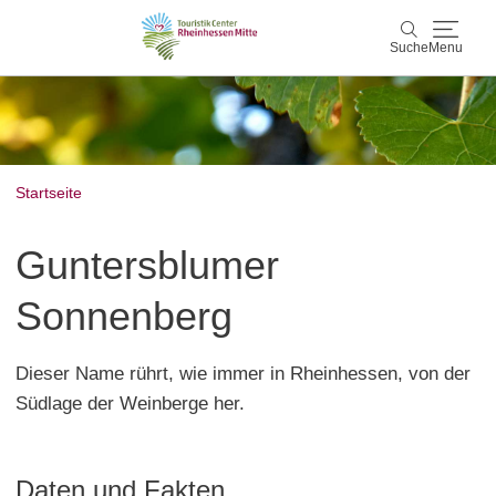
Suche
Menu
Rheinhessen Mitte
Suche
Aktiv & Natur
Startseite
Wein & Genuss
Guntersblumer
Kultur & Events
Sonnenberg
Service & Unterkünfte
Dieser Name rührt, wie immer in Rheinhessen, von der
Südlage der Weinberge her.
Karte
Karte
Rheinhessen Blog
Daten und Fakten