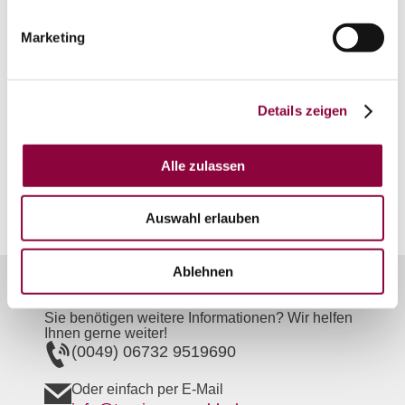
Guntersblum
Gemarkung:
Marketing
Bodenarten
Details zeigen
LÖSS/PARARENDZINA
Alle zulassen
LÖSS/TSCHERNOSEM
Auswahl erlauben
Ablehnen
Unser Servicekontakt:
Sie benötigen weitere Informationen? Wir helfen
Ihnen gerne weiter!
(0049) 06732 9519690
Oder einfach per E-Mail