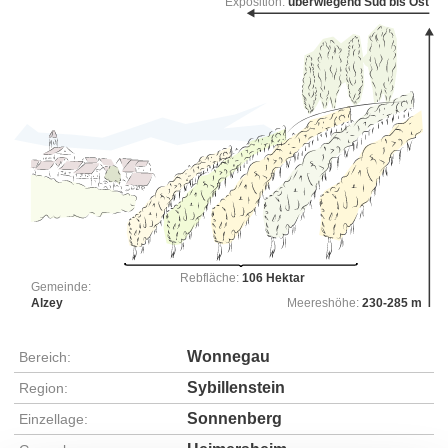
Exposition:
überwiegend Süd bis Ost
Rebfläche:
106 Hektar
Gemeinde:
Alzey
Meereshöhe:
230-285 m
Wonnegau
Bereich:
Sybillenstein
Region:
Sonnenberg
Einzellage: