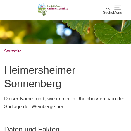
Suche
Menu
Rheinhessen Mitte
Suche
Aktiv & Natur
Startseite
Wein & Genuss
Heimersheimer
Kultur & Events
Sonnenberg
Service & Unterkünfte
Dieser Name rührt, wie immer in Rheinhessen, von der
Südlage der Weinberge her.
Karte
Karte
Rheinhessen Blog
Daten und Fakten