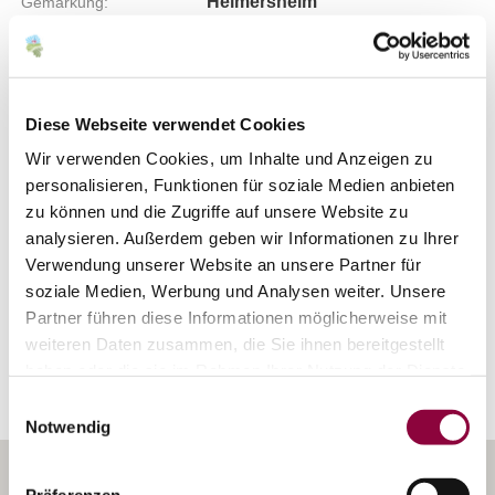
Heimersheim
Gemarkung:
Bodenarten
Diese Webseite verwendet Cookies
Wir verwenden Cookies, um Inhalte und Anzeigen zu
KALKSTEIN/RENDZINA
personalisieren, Funktionen für soziale Medien anbieten
zu können und die Zugriffe auf unsere Website zu
KALKSTEINLEHM/TERRA FUSCA
analysieren. Außerdem geben wir Informationen zu Ihrer
Verwendung unserer Website an unsere Partner für
soziale Medien, Werbung und Analysen weiter. Unsere
Partner führen diese Informationen möglicherweise mit
Erkunden Sie die Umgebung
weiteren Daten zusammen, die Sie ihnen bereitgestellt
haben oder die sie im Rahmen Ihrer Nutzung der Dienste
Weingüter
gesammelt haben.
Einwilligungsauswahl
Notwendig
Präferenzen