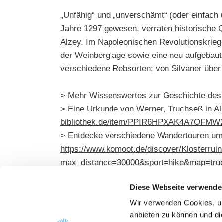
„Unfähig“ und „unverschämt“ (oder einfach 
Jahre 1297 gewesen, verraten historische 
Alzey. Im Napoleonischen Revolutionskrie
der Weinberglage sowie eine neu aufgebaute
verschiedene Rebsorten; von Silvaner über
> Mehr Wissenswertes zur Geschichte des
> Eine Urkunde von Werner, Truchseß in Al
bibliothek.de/item/PPIR6HPXAK4A7OF
> Entdecke verschiedene Wandertouren um u
https://www.komoot.de/discover/Klosterru
max_distance=30000&sport=hike&map=true
> In Mauchenheim stand einst eine römische
Diese Webseite verwende
grundrisses-der-roemischen-palastvilla-m
Wir verwenden Cookies, um
anbieten zu können und di