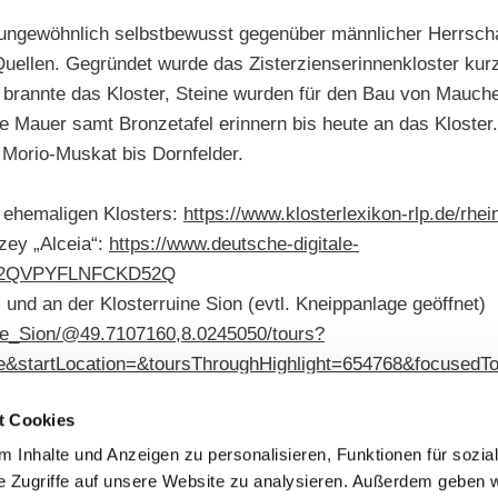
ungewöhnlich selbstbewusst gegenüber männlicher Herrschaft
Quellen. Gegründet wurde das Zisterzienserinnenkloster ku
g brannte das Kloster, Steine wurden für den Bau von Mau
 Mauer samt Bronzetafel erinnern bis heute an das Kloster.
 Morio-Muskat bis Dornfelder.
 ehemaligen Klosters:
https://www.klosterlexikon-rlp.de/rh
zey „Alceia“:
https://www.deutsche-digitale-
MW2QVPYFLNFCKD52Q
nd an der Klosterruine Sion (evtl. Kneippanlage geöffnet)
ine_Sion/@49.7107160,8.0245050/tours?
&startLocation=&toursThroughHighlight=654768&focusedT
 Palastvilla. https://www.rheinhessen.de/digitale-visualisi
t Cookies
auchenheim
 Inhalte und Anzeigen zu personalisieren, Funktionen für sozia
e Zugriffe auf unsere Website zu analysieren. Außerdem geben w