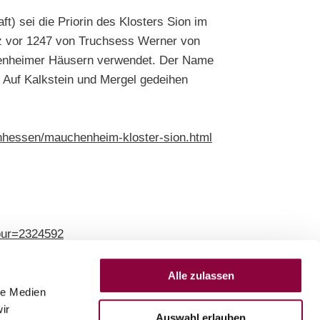
) sei die Priorin des Klosters Sion im
rz vor 1247 von Truchsess Werner von
chenheimer Häusern verwendet. Der Name
 Auf Kalkstein und Mergel gedeihen
einhessen/mauchenheim-kloster-sion.html
our=2324592
erung-und-reale-sichtbarmachung-des-
Alle zulassen
le Medien
ir
Auswahl erlauben