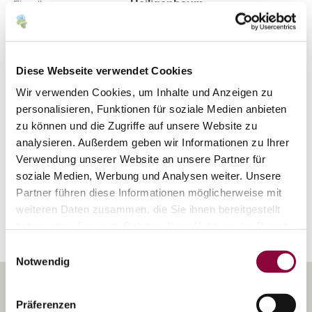
Heiligenbaum
Einzellage:
Nierstein
Gemarkung:
Diese Webseite verwendet Cookies
Bodenarten
Wir verwenden Cookies, um Inhalte und Anzeigen zu
personalisieren, Funktionen für soziale Medien anbieten
zu können und die Zugriffe auf unsere Website zu
LÖSS/KOLLUVISOL
analysieren. Außerdem geben wir Informationen zu Ihrer
Verwendung unserer Website an unsere Partner für
soziale Medien, Werbung und Analysen weiter. Unsere
Erkunden Sie die Umgebung
Partner führen diese Informationen möglicherweise mit
weiteren Daten zusammen, die Sie ihnen bereitgestellt
Weingüter
haben oder die sie im Rahmen Ihrer Nutzung der Dienste
gesammelt haben.
Einwilligungsauswahl
Notwendig
Präferenzen