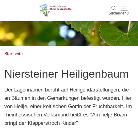
Suche
Menu
Rheinhessen Mitte
Suche
Aktiv & Natur
Startseite
Wein & Genuss
Niersteiner Heiligenbaum
Kultur & Events
Der Lagennamen beruht auf Heiligendarstellungen, die
Service & Unterkünfte
an Bäumen in den Gemarkungen befestigt wurden. Hier
von Hellje, einer keltischen Göttin der Fruchtbarkeit. Im
Karte
rheinhessischen Volksmund heißt es "Am helje Boam
bringt der Klapperstroch Kinder"
Karte
Rheinhessen Blog