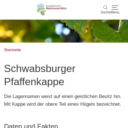
Suche
Menu
Rheinhessen Mitte
Suche
Aktiv & Natur
Startseite
Wein & Genuss
Schwabsburger
Kultur & Events
Pfaffenkappe
Service & Unterkünfte
Die Lagennamen weist auf einen geistlichen Besitz hin.
Mit Kappe wird der obere Teil eines Hügels bezeichnet.
Karte
Karte
Rheinhessen Blog
Daten und Fakten