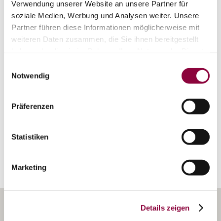
Verwendung unserer Website an unsere Partner für
soziale Medien, Werbung und Analysen weiter. Unsere
Partner führen diese Informationen möglicherweise mit
weiteren Daten zusammen, die Sie ihnen bereitgestellt
haben oder die sie im Rahmen Ihrer Nutzung der Dienste
Weingut Keßler
gesammelt haben.
Zornheim
Einwilligungsauswahl
mehr erfahren
Notwendig
Präferenzen
Erkunden Sie die Umgebung
Statistiken
Weingüter
Marketing
Details zeigen