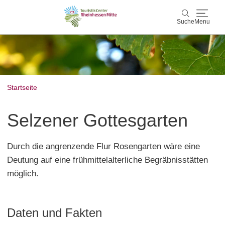
Suche
Menu
Rheinhessen Mitte
Suche
Aktiv & Natur
Startseite
Wein & Genuss
Selzener Gottesgarten
Kultur & Events
Durch die angrenzende Flur Rosengarten wäre eine
Service & Unterkünfte
Deutung auf eine frühmittelalterliche Begräbnisstätten
möglich.
Karte
Karte
Rheinhessen Blog
Daten und Fakten