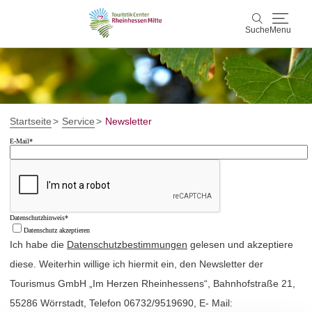
Suche
Menu
Rheinhessen Mitte
Suche
Aktiv & Natur
Startseite
Service
Newsletter
E-Mail*
Wein & Genuss
Kultur & Events
Datenschutzhinweis*
Service & Unterkünfte
Datenschutz akzeptieren
Ich habe die
Datenschutzbestimmungen
gelesen und akzeptiere
Karte
diese. Weiterhin willige ich hiermit ein, den Newsletter der
Tourismus GmbH „Im Herzen Rheinhessens“, Bahnhofstraße 21,
Karte
Rheinhessen Blog
55286 Wörrstadt, Telefon 06732/9519690, E- Mail: