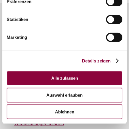
Präferenzen
Unser Servicekontakt:
Statistiken
Sie benötigen weitere Informationen? Wir helfen
Ihnen gerne weiter!
(0049) 06732 9519690
Marketing
Oder einfach per E-Mail
info@tourismusgmbh.de
Details zeigen
Über uns
Alle zulassen
Tourismus GmbH „Im Herzen Rheinhessens“
"Herzliches Rheinhessen" e.V.
Auswahl erlauben
Service
Öffnungszeiten
Ablehnen
Newsletter
Veranstaltungen melden