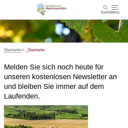
Suche
Menu
Rheinhessen Mitte
Suche
Aktiv & Natur
Startseite
_Startseite
Wein & Genuss
Melden Sie sich noch heute für
unseren kostenlosen Newsletter an
Kultur & Events
und bleiben Sie immer auf dem
Service & Unterkünfte
Laufenden.
Karte
Karte
Rheinhessen Blog