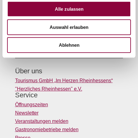
Unser Servicekontakt:
Alle zulassen
Sie benötigen weitere Informationen? Wir helfen
Ihnen gerne weiter!
(0049) 06732 9519690
Auswahl erlauben
Oder einfach per E-Mail
info@tourismusgmbh.de
Ablehnen
Über uns
Tourismus GmbH „Im Herzen Rheinhessens“
"Herzliches Rheinhessen" e.V.
Service
Öffnungszeiten
Newsletter
Veranstaltungen melden
Gastronomiebetriebe melden
Presse