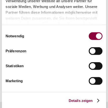
Verwendung unserer Website an unsere Partner für
soziale Medien, Werbung und Analysen weiter. Unsere
Partner führen diese Informationen möglicherweise mit
weiteren Daten zusammen, die Sie ihnen bereitgestellt
haben oder die sie im Rahmen Ihrer Nutzung der Dienste
gesammelt haben.
Einwilligungsauswahl
Notwendig
auf Karte anzeigen
Präferenzen
Kontaktinformationen:
Touristik Center Rheinhessen Mitte
Statistiken
Bahnhofstraße 21
55286
Wörrstadt
Marketing
Tel:
06732 951 969 0
E-Mail:
info@tourismusgmbh.de
Details zeigen