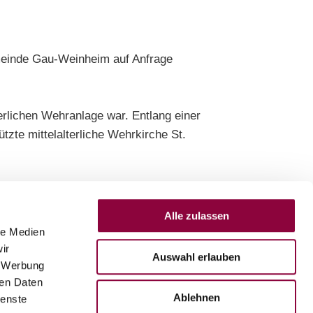
emeinde Gau-Weinheim auf Anfrage
terlichen Wehranlage war. Entlang einer
zte mittelalterliche Wehrkirche St.
 sind frei. Gruppen bis 25 Personen 40 €.
Alle zulassen
le Medien
ir
Auswahl erlauben
, Werbung
ren Daten
ührung. Treffpunkt ist der Parkplatz hinter
Ablehnen
ienste