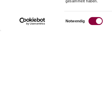
gesammelt haben.
Lassen Sie die Kinder auf dem Sportplatz 
sie auf dem Weg unsere alten Denkmäler un
Einwilligungsauswahl
Notwendig
natürlich auch die "Historische Ortsbefestig
Die Führung dauert ca. eine Stunde und kos
Gästeführungen. Treffpunkt ist der Parkpl
Auch in englischer Sprache möglich.
https://www.schiefsterturm.de/Flyer_Histo
https://maps.google.com/?q=49.84782,8.04