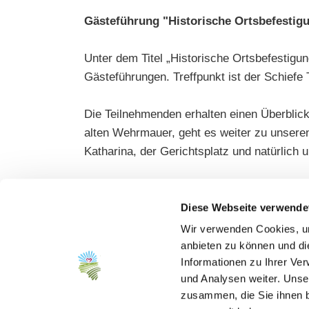
Gästeführung "Historische Ortsbefestig
Unter dem Titel „Historische Ortsbefestigu
Gästeführungen. Treffpunkt ist der Schiefe
Die Teilnehmenden erhalten einen Überblick 
alten Wehrmauer, geht es weiter zu unseren
Katharina, der Gerichtsplatz und natürlic
Die Führung dauert ca. eine halbe Stunde u
Treffpunkt ist der Schiefe Turm in der Ober
Diese Webseite verwende
Wir verwenden Cookies, um
Gästeführung "Historischer Weg"
anbieten zu können und di
Informationen zu Ihrer Ve
und Analysen weiter. Unse
Unter dem Titel „Historischer Weg“ veranst
zusammen, die Sie ihnen b
dem Dorfgemeinschaftshaus.