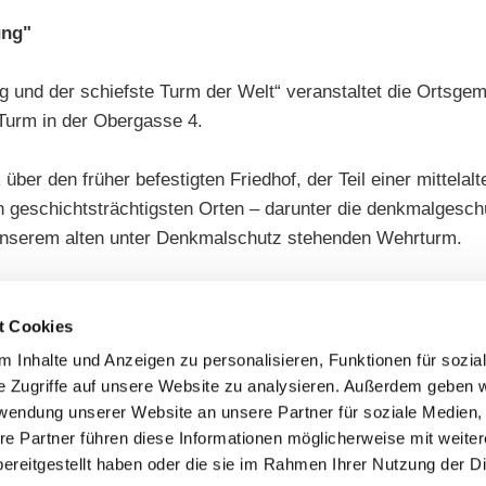
ung"
ng und der schiefste Turm der Welt“ veranstaltet die Ortsg
 Turm in der Obergasse 4.
über den früher befestigten Friedhof, der Teil einer mittelal
 geschichtsträchtigsten Orten – darunter die denkmalgeschüt
h unserem alten unter Denkmalschutz stehenden Wehrturm.
nd kostet 4 € pro Person, Teilnehmer: ab 4 Personen. Kinder
gasse 4.
t Cookies
 Inhalte und Anzeigen zu personalisieren, Funktionen für sozia
e Zugriffe auf unsere Website zu analysieren. Außerdem geben w
rwendung unserer Website an unsere Partner für soziale Medien
re Partner führen diese Informationen möglicherweise mit weite
altet die Ortsgemeinde Gau-Weinheim auf Anfrage eine Gästef
ereitgestellt haben oder die sie im Rahmen Ihrer Nutzung der D