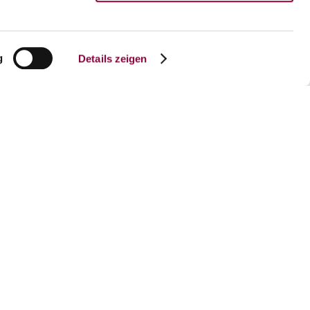
u-Weinheim zum schiefen Turm. Entdecken
er Gaststätten waren. Am Ende besuchen wir
g
Details zeigen
frei. Gruppen bis 25 Personen 60 €.