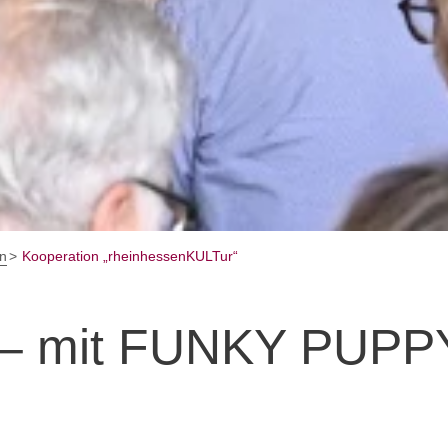
en
Kooperation „rheinhessenKULTur“
“ – mit FUNKY PUPP