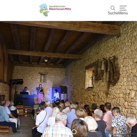
Suche
Menu
Rheinhessen Mitte
Suche
Aktiv & Natur
Wein & Genuss
Kultur & Events
Service & Unterkünfte
Karte
Karte
Rheinhessen Blog