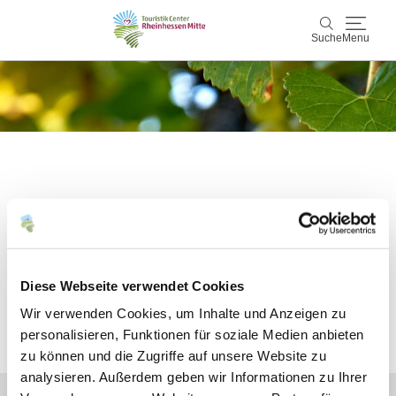
Suche
Menu
Rheinhessen Mitte
Suche
Aktiv & Natur
Wein & Genuss
Bitte akzeptieren Sie den Einsatz aller
Kultur & Events
Cookies, um den Inhalt dieser Seite
sehen zu können.
Service & Unterkünfte
Diese Webseite verwendet Cookies
Wir verwenden Cookies, um Inhalte und Anzeigen zu
Karte
personalisieren, Funktionen für soziale Medien anbieten
Alle Cookies Freigeben
zu können und die Zugriffe auf unsere Website zu
Karte
Rheinhessen Blog
analysieren. Außerdem geben wir Informationen zu Ihrer