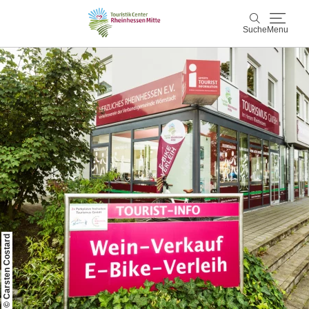
Suche
Menu
Rheinhessen Mitte
Suche
Aktiv & Natur
Wein & Genuss
Kultur & Events
Service & Unterkünfte
© Carsten Costard
Karte
Karte
Rheinhessen Blog