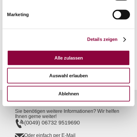
auf Karte anzeigen
Marketing
Kontaktinformationen:
Details zeigen
Touristik Center Rheinhessen Mitte
Bahnhofstraße 21
55286
Wörrstadt
Alle zulassen
Tel:
06732 951 969 0
E-Mail:
info@tourismusgmbh.de
Auswahl erlauben
Ablehnen
Unser Servicekontakt:
Sie benötigen weitere Informationen? Wir helfen
Ihnen gerne weiter!
(0049) 06732 9519690
Oder einfach per E-Mail