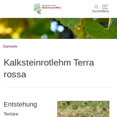
Suche
Menu
Rheinhessen Mitte
Suche
Aktiv & Natur
Startseite
Wein & Genuss
Kalksteinrotlehm Terra
Kultur & Events
rossa
Service & Unterkünfte
Karte
Entstehung
Karte
Rheinhessen Blog
Teritäre