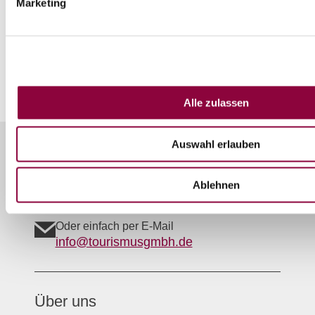
Gestein: Kalksteinrotlehm
Marketing
Boden: Terra rossa
Anteil an Gesamtfläche in Rheinhessen: 1 %
Alle zulassen
Auswahl erlauben
Unser Servicekontakt:
Sie benötigen weitere Informationen? Wir helfen
Ihnen gerne weiter!
Ablehnen
(0049) 06732 9519690
Oder einfach per E-Mail
info@tourismusgmbh.de
Über uns