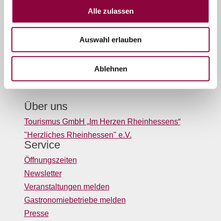
Unser Servicekontakt:
Alle zulassen
Sie benötigen weitere Informationen? Wir helfen
Ihnen gerne weiter!
(0049) 06732 9519690
Auswahl erlauben
Oder einfach per E-Mail
info@tourismusgmbh.de
Ablehnen
Über uns
Tourismus GmbH „Im Herzen Rheinhessens“
"Herzliches Rheinhessen" e.V.
Service
Öffnungszeiten
Newsletter
Veranstaltungen melden
Gastronomiebetriebe melden
Presse