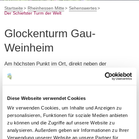
Startseite
Rheinhessen Mitte
Sehenswertes
Der Schiefster Turm der Welt
Glockenturm Gau-
Weinheim
Am höchsten Punkt im Ort, direkt neben der
katholischen Kirche, steht das Wahrzeichen von Gau-
Weinheim. Der aus dem Mittelalter stammende
Wehrturm, ein ehemaliger Eckturm der historischen
Ortsbefestigung, vermutlich aus dem 16. Jahrhundert,
Diese Webseite verwendet Cookies
wurde 1749 zum Glockenturm mit barocker Haube
Wir verwenden Cookies, um Inhalte und Anzeigen zu
umgebaut.
personalisieren, Funktionen für soziale Medien anbieten
zu können und die Zugriffe auf unsere Website zu
Nach einer Messung vom 15. Juli 2022 hat „Der Schiefe
analysieren. Außerdem geben wir Informationen zu Ihrer
Turm“ von Gau-Weinheim eine Neigung von 5,4277°.
Verwendung unserer Website an unsere Partner für