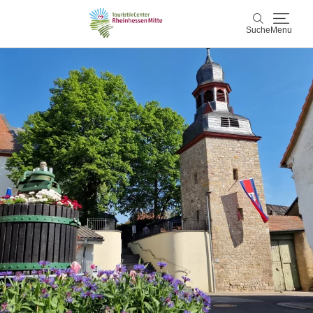
Suche
Menu
Rheinhessen Mitte
Suche
Aktiv & Natur
Wein & Genuss
Kultur & Events
Service & Unterkünfte
Karte
Karte
Rheinhessen Blog