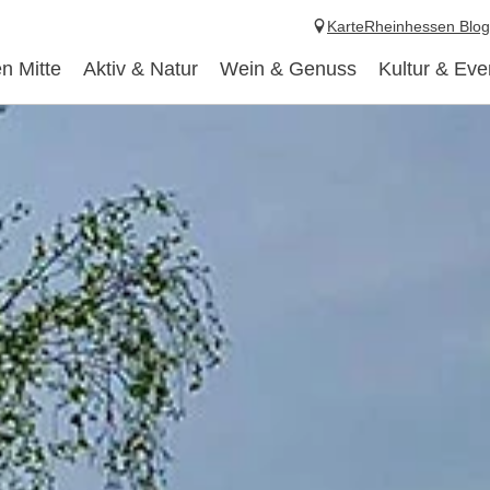
Karte
Rheinhessen Blog
n Mitte
Aktiv & Natur
Wein & Genuss
Kultur & Eve