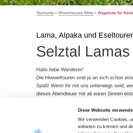
Startseite
Rheinhessen Mitte
Angebote für Kind
Lama, Alpaka und Eseltoure
Selztal Lamas
Hallo liebe Wanderer!
Die Hiwweltouren sind ja an sich schon ei
Spaß! Wenn ihr mit uns unterwegs seid, werd
dieses Abendteuer mit all euren Sinnen ein
Wenn ihr gut zu Fuß seid, geeignete Schuh
es schon fast los gehen. Schaut auf unser
Diese Webseite verwende
Wir freuen uns auf euch!
Wir verwenden Cookies, um
anbieten zu können und di
Dauer: 1 - 4,5 Stunden