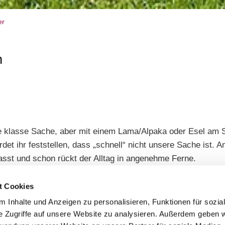
er
n
ne klasse Sache, aber mit einem Lama/Alpaka oder Esel am S
et ihr feststellen, dass „schnell“ nicht unsere Sache ist. A
lasst und schon rückt der Alltag in angenehme Ferne.
e und im Sommer eine Kopfbedeckung tragt, kleine Kinder a
er Homepage vorbei und bucht euch gleich eine der vielen v
t Cookies
 Inhalte und Anzeigen zu personalisieren, Funktionen für sozia
e Zugriffe auf unsere Website zu analysieren. Außerdem geben w