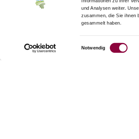
Informationen zu Ihrer Ve
Teilnehmer: ab 4 bis 20 Teilnehmer
und Analysen weiter. Unse
Kosten (pro Person): 25 - 88 Euro
zusammen, die Sie ihnen b
Start/Ziel: Stall der Selztal Lamas
gesammelt haben.
Einkehrmöglichkeiten: Teilweise am Stall je
buchbare Zusatzleistungen: kleiner Imbiss,
Einwilligungsauswahl
Notwendig
Kontakt