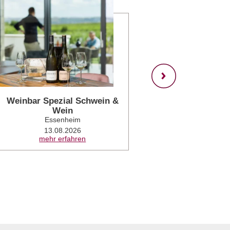
mehr erfahren
Weinbar Spezial Schwein &
Wein- und Sek
Wein
D
Essenheim
Wör
13.08.2026
14.08.2026
mehr erfahren
mehr 