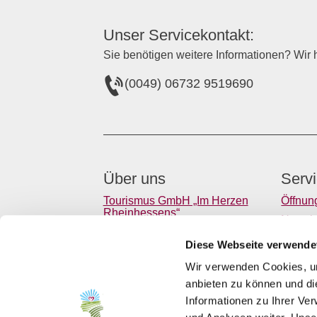
Unser Servicekontakt:
Sie benötigen weitere Informationen? Wir h
(0049) 06732 9519690
Über uns
Serv
Tourismus GmbH „Im Herzen
Öffnun
Rheinhessens“
Newsle
"Herzliches Rheinhessen" e.V.
Verans
Diese Webseite verwende
Gastro
Wir verwenden Cookies, um
Presse
anbieten zu können und di
Anreis
Informationen zu Ihrer Ve