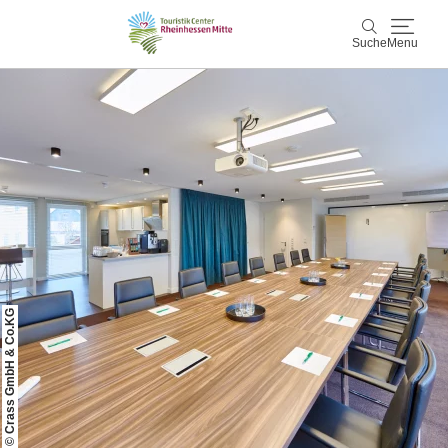
Suche
Menu
Rheinhessen Mitte
Suche
Aktiv & Natur
Wein & Genuss
Kultur & Events
© Crass GmbH & Co.KG
Service & Unterkünfte
Karte
Karte
Rheinhessen Blog