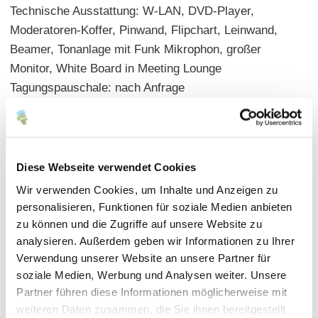
Technische Ausstattung: W-LAN, DVD-Player,
Moderatoren-Koffer, Pinwand, Flipchart, Leinwand,
Beamer, Tonanlage mit Funk Mikrophon, großer
Monitor, White Board in Meeting Lounge
Tagungspauschale: nach Anfrage
Sonstige Optionen: Getränke, Gänge-Menü, Snacks,
Gebäck, Obst, Übernachtungsmöglichkeit
Parkplätze: 18
Diese Webseite verwendet Cookies
ÖPNV: Bahnhof, Bus, Taxi
Wir verwenden Cookies, um Inhalte und Anzeigen zu
Entfernung zum Bahnhof: 500 m
personalisieren, Funktionen für soziale Medien anbieten
Entfernung zum Flughafen Ffm: 31 km
zu können und die Zugriffe auf unsere Website zu
analysieren. Außerdem geben wir Informationen zu Ihrer
Verwendung unserer Website an unsere Partner für
soziale Medien, Werbung und Analysen weiter. Unsere
Partner führen diese Informationen möglicherweise mit
weiteren Daten zusammen, die Sie ihnen bereitgestellt